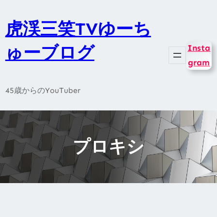
内
容
虎渓三笑TVゆーち
を
ゅーブログ
Insta
ス
gram
キ
ッ
45歳からのYouTuber
プ
プロキシ