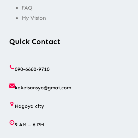
FAQ
My Vision
Quick Contact
090-6660-9710
kokeisansyo@gmai.com
Nagoya city
9 AM – 6 PM