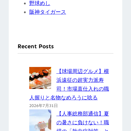
野球めし
阪神タイガース
Recent Posts
【球場周辺グルメ】横
浜遠征の超実力派寿
司！市場直仕入れの職
人握りと名物なめろうに唸る
2026年7月31日
【人事総務部通信】夏
の暑さに負けない！職