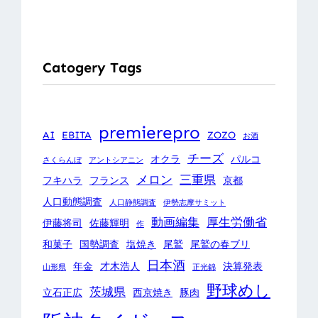
Catogery Tags
premierepro
AI
EBITA
ZOZO
お酒
チーズ
オクラ
パルコ
さくらんぼ
アントシアニン
メロン
三重県
フキハラ
フランス
京都
人口動態調査
人口静態調査
伊勢志摩サミット
動画編集
厚生労働省
伊藤将司
佐藤輝明
作
和菓子
国勢調査
塩焼き
尾鷲
尾鷲の春ブリ
日本酒
年金
才木浩人
決算発表
山形県
正光錦
野球めし
茨城県
立石正広
西京焼き
豚肉