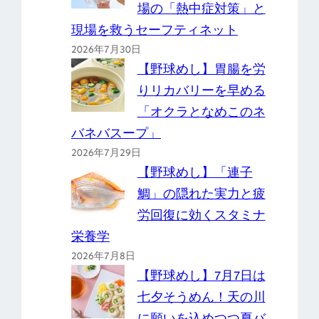
場の「熱中症対策」と
現場を救うセーフティネット
2026年7月30日
【野球めし】胃腸を労
りリカバリーを早める
「オクラとなめこのネ
バネバスープ」
2026年7月29日
【野球めし】「連子
鯛」の隠れた実力と疲
労回復に効くスタミナ
栄養学
2026年7月8日
【野球めし】7月7日は
七夕そうめん！天の川
に願いを込めつつ夏バ