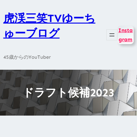
内
容
虎渓三笑TVゆーち
を
ゅーブログ
Insta
ス
gram
キ
ッ
45歳からのYouTuber
プ
ドラフト候補2023