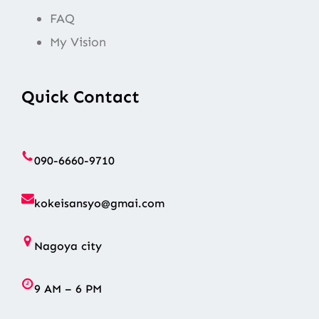
FAQ
My Vision
Quick Contact
090-6660-9710
kokeisansyo@gmai.com
Nagoya city
9 AM – 6 PM