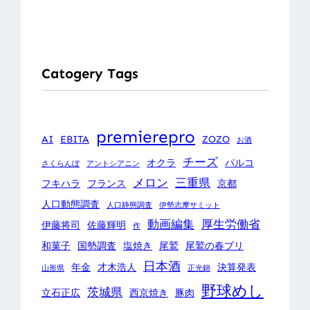
Catogery Tags
premierepro
AI
EBITA
ZOZO
お酒
チーズ
オクラ
パルコ
さくらんぼ
アントシアニン
メロン
三重県
フキハラ
フランス
京都
人口動態調査
人口静態調査
伊勢志摩サミット
動画編集
厚生労働省
伊藤将司
佐藤輝明
作
和菓子
国勢調査
塩焼き
尾鷲
尾鷲の春ブリ
日本酒
年金
才木浩人
決算発表
山形県
正光錦
野球めし
茨城県
立石正広
西京焼き
豚肉