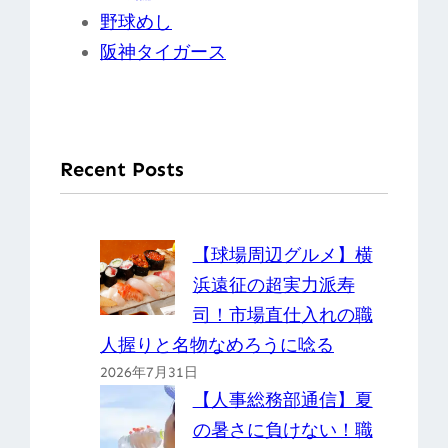
野球めし
阪神タイガース
Recent Posts
【球場周辺グルメ】横
浜遠征の超実力派寿
司！市場直仕入れの職
人握りと名物なめろうに唸る
2026年7月31日
【人事総務部通信】夏
の暑さに負けない！職