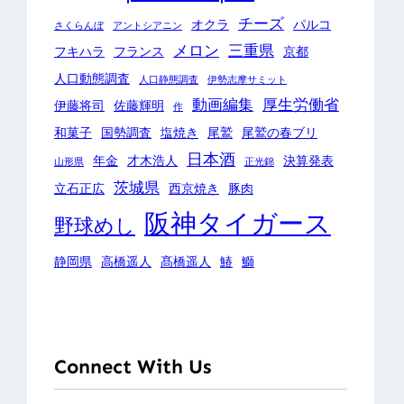
チーズ
オクラ
パルコ
さくらんぼ
アントシアニン
メロン
三重県
フキハラ
フランス
京都
人口動態調査
人口静態調査
伊勢志摩サミット
動画編集
厚生労働省
伊藤将司
佐藤輝明
作
和菓子
国勢調査
塩焼き
尾鷲
尾鷲の春ブリ
日本酒
年金
才木浩人
決算発表
山形県
正光錦
茨城県
立石正広
西京焼き
豚肉
阪神タイガース
野球めし
静岡県
高橋遥人
髙橋遥人
鰆
鰤
Connect With Us