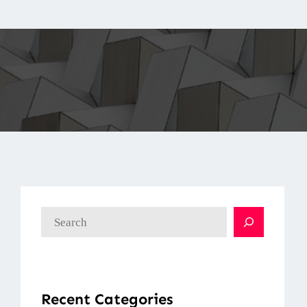
検
索
Recent Categories