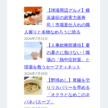
【球場周辺グルメ】横
浜遠征の超実力派寿
司！市場直仕入れの職
人握りと名物なめろうに唸る
2026年7月31日
【人事総務部通信】夏
の暑さに負けない！職
場の「熱中症対策」と
現場を救うセーフティネット
2026年7月30日
【野球めし】胃腸を労
りリカバリーを早める
「オクラとなめこのネ
バネバスープ」