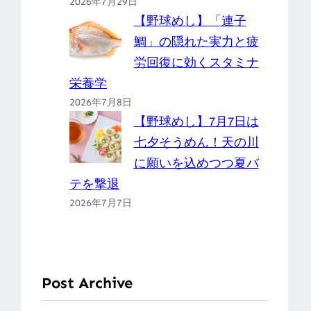
2026年7月29日
【野球めし】「連子
鯛」の隠れた実力と疲
労回復に効くスタミナ
栄養学
2026年7月8日
【野球めし】7月7日は
七夕そうめん！天の川
に願いを込めつつ夏バ
テを撃退
2026年7月7日
Post Archive