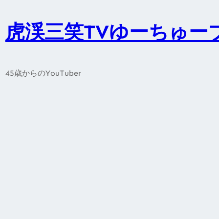
内
容
虎渓三笑TVゆーちゅー
を
ス
キ
45歳からのYouTuber
ッ
プ