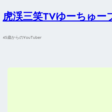
内
容
虎渓三笑TVゆーちゅー
を
ス
キ
45歳からのYouTuber
ッ
プ