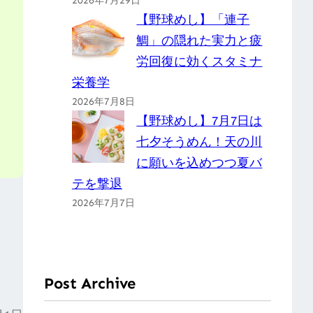
2026年7月29日
【野球めし】「連子
鯛」の隠れた実力と疲
労回復に効くスタミナ
栄養学
2026年7月8日
【野球めし】7月7日は
七夕そうめん！天の川
に願いを込めつつ夏バ
テを撃退
2026年7月7日
Post Archive