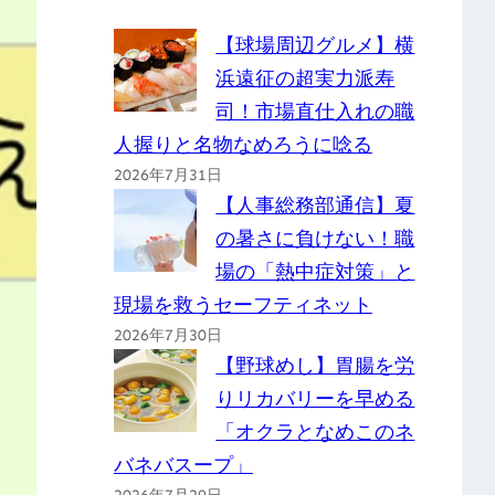
【球場周辺グルメ】横
浜遠征の超実力派寿
司！市場直仕入れの職
人握りと名物なめろうに唸る
2026年7月31日
【人事総務部通信】夏
の暑さに負けない！職
場の「熱中症対策」と
現場を救うセーフティネット
2026年7月30日
【野球めし】胃腸を労
りリカバリーを早める
「オクラとなめこのネ
バネバスープ」