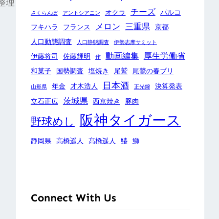
整理
チーズ
オクラ
パルコ
さくらんぼ
アントシアニン
メロン
三重県
フキハラ
フランス
京都
人口動態調査
人口静態調査
伊勢志摩サミット
動画編集
厚生労働省
伊藤将司
佐藤輝明
作
和菓子
国勢調査
塩焼き
尾鷲
尾鷲の春ブリ
日本酒
年金
才木浩人
決算発表
山形県
正光錦
茨城県
立石正広
西京焼き
豚肉
阪神タイガース
野球めし
静岡県
高橋遥人
髙橋遥人
鰆
鰤
Connect With Us