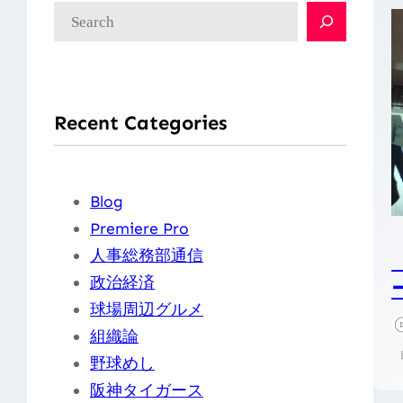
検
索
Recent Categories
Blog
Premiere Pro
人事総務部通信
政治経済
球場周辺グルメ
組織論
野球めし
阪神タイガース