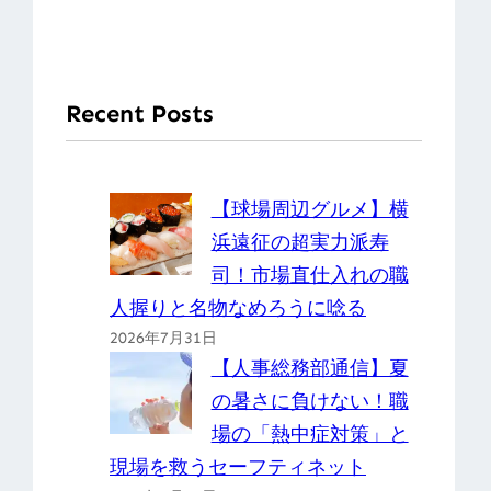
Recent Posts
【球場周辺グルメ】横
浜遠征の超実力派寿
司！市場直仕入れの職
人握りと名物なめろうに唸る
2026年7月31日
【人事総務部通信】夏
の暑さに負けない！職
場の「熱中症対策」と
現場を救うセーフティネット