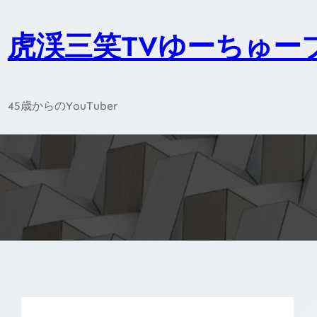
内
容
虎渓三笑TVゆーちゅー
を
ス
キ
45歳からのYouTuber
ッ
プ