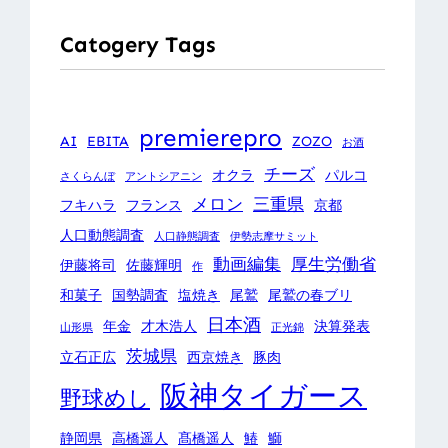
Catogery Tags
premierepro
AI
EBITA
ZOZO
お酒
チーズ
オクラ
パルコ
さくらんぼ
アントシアニン
メロン
三重県
フキハラ
フランス
京都
人口動態調査
人口静態調査
伊勢志摩サミット
動画編集
厚生労働省
伊藤将司
佐藤輝明
作
和菓子
国勢調査
塩焼き
尾鷲
尾鷲の春ブリ
日本酒
年金
才木浩人
決算発表
山形県
正光錦
茨城県
立石正広
西京焼き
豚肉
阪神タイガース
野球めし
静岡県
高橋遥人
髙橋遥人
鰆
鰤