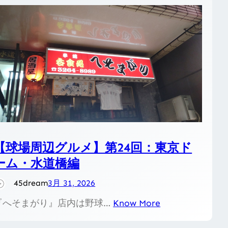
【球場周辺グルメ】第24回：東京ド
ーム・水道橋編
45dream
3月 31, 2026
『へそまがり』店内は野球…
Know More