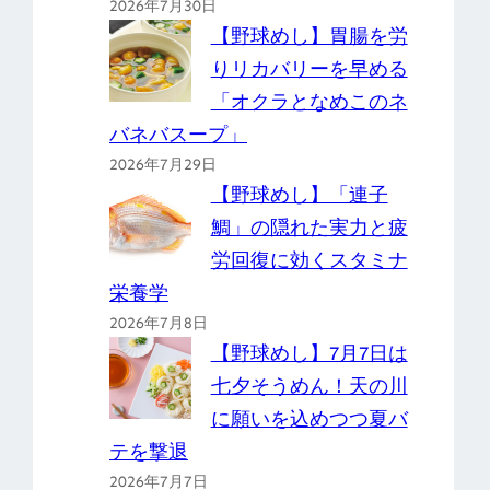
2026年7月30日
【野球めし】胃腸を労
りリカバリーを早める
「オクラとなめこのネ
バネバスープ」
2026年7月29日
【野球めし】「連子
鯛」の隠れた実力と疲
労回復に効くスタミナ
栄養学
2026年7月8日
【野球めし】7月7日は
七夕そうめん！天の川
に願いを込めつつ夏バ
テを撃退
2026年7月7日