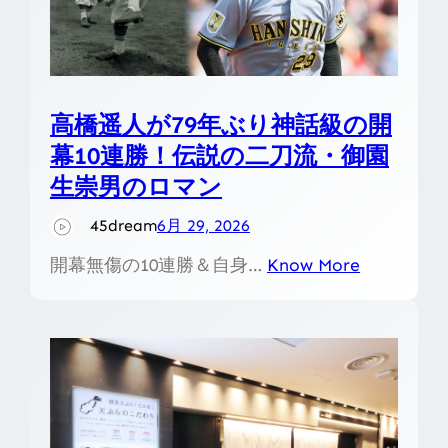
高橋遥人が79年ぶり神話級の開
幕10連勝！伝説の二刀流・御園
生崇男のロマン
45dream
6月 29, 2026
開幕無傷の10連勝＆自身…
Know More