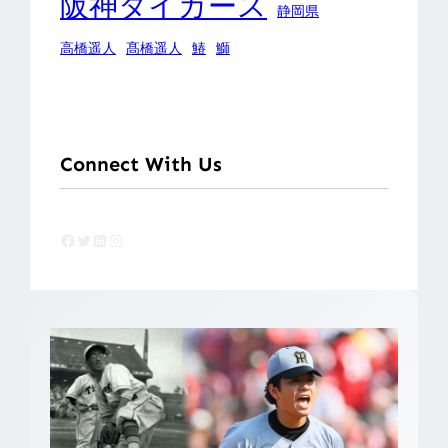
阪神タイガース
静岡県
高橋遥人
髙橋遥人
鰆
鰤
Connect With Us
Facebook
Twitter
LinkedIn
Instagram