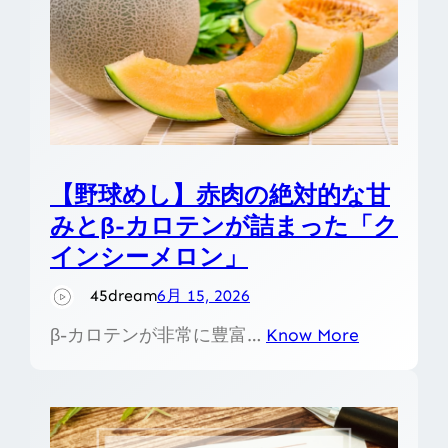
【野球めし】赤肉の絶対的な甘
みとβ-カロテンが詰まった「ク
インシーメロン」
45dream
6月 15, 2026
β-カロテンが非常に豊富…
Know More