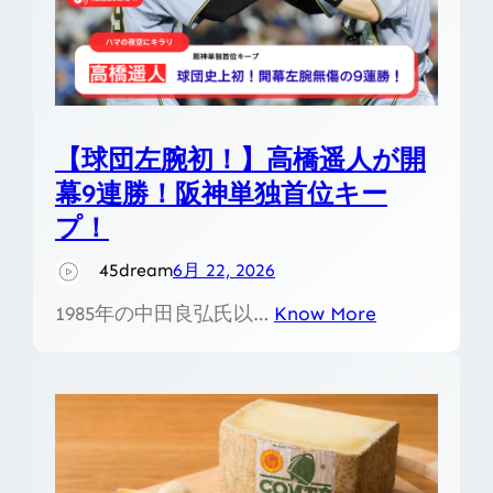
【球団左腕初！】高橋遥人が開
幕9連勝！阪神単独首位キー
プ！
45dream
6月 22, 2026
1985年の中田良弘氏以…
Know More