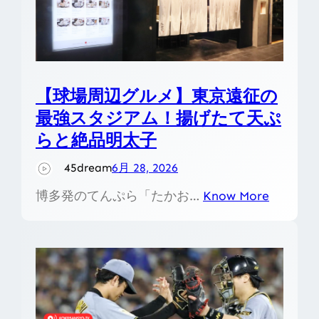
【球場周辺グルメ】東京遠征の
最強スタジアム！揚げたて天ぷ
らと絶品明太子
45dream
6月 28, 2026
博多発のてんぷら「たかお…
Know More