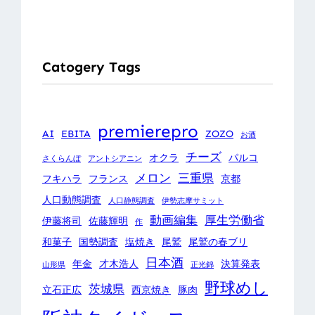
Catogery Tags
premierepro
AI
EBITA
ZOZO
お酒
チーズ
オクラ
パルコ
さくらんぼ
アントシアニン
メロン
三重県
フキハラ
フランス
京都
人口動態調査
人口静態調査
伊勢志摩サミット
動画編集
厚生労働省
伊藤将司
佐藤輝明
作
和菓子
国勢調査
塩焼き
尾鷲
尾鷲の春ブリ
日本酒
年金
才木浩人
決算発表
山形県
正光錦
野球めし
茨城県
立石正広
西京焼き
豚肉