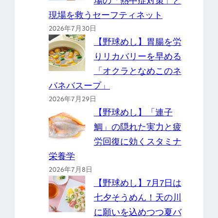
場の「熱中症対策」と
現場を救うセーフティネット
2026年7月30日
【野球めし】胃腸を労
りリカバリーを早める
「オクラとなめこのネ
バネバスープ」
2026年7月29日
【野球めし】「連子
鯛」の隠れた実力と疲
労回復に効くスタミナ
栄養学
2026年7月8日
【野球めし】7月7日は
七夕そうめん！天の川
に願いを込めつつ夏バ