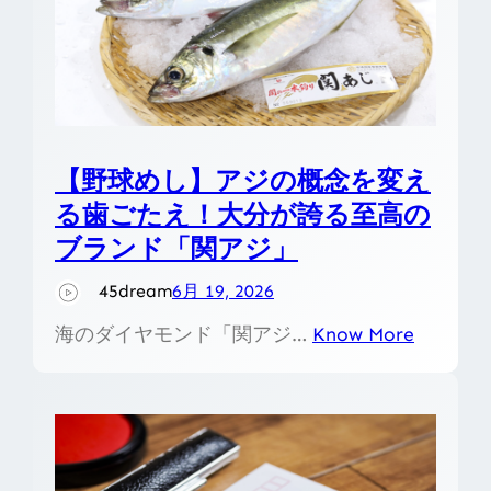
【野球めし】アジの概念を変え
る歯ごたえ！大分が誇る至高の
ブランド「関アジ」
45dream
6月 19, 2026
海のダイヤモンド「関アジ…
Know More