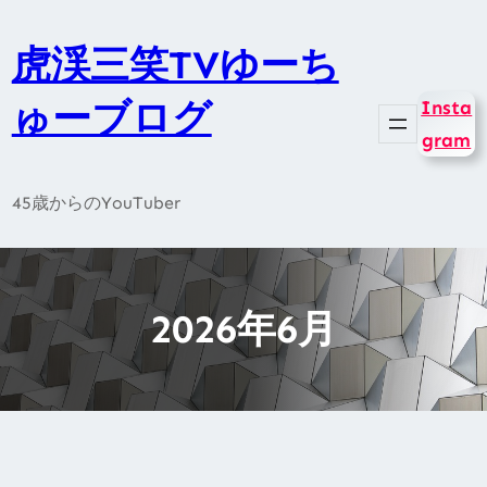
内
容
虎渓三笑TVゆーち
を
ゅーブログ
Insta
ス
gram
キ
ッ
45歳からのYouTuber
プ
2026年6月