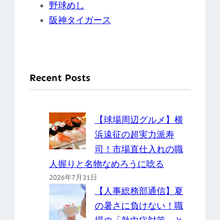
野球めし
阪神タイガース
Recent Posts
【球場周辺グルメ】横
浜遠征の超実力派寿
司！市場直仕入れの職
人握りと名物なめろうに唸る
2026年7月31日
【人事総務部通信】夏
の暑さに負けない！職