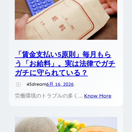
「賃金支払い5原則」毎月もら
う「お給料」。実は法律でガチ
ガチに守られている？
45dream
6月 16, 2026
労働環境のトラブルの多く…
Know More