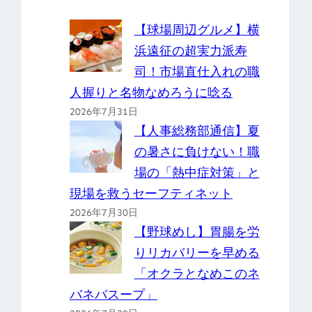
【球場周辺グルメ】横
浜遠征の超実力派寿
司！市場直仕入れの職
人握りと名物なめろうに唸る
2026年7月31日
【人事総務部通信】夏
の暑さに負けない！職
場の「熱中症対策」と
現場を救うセーフティネット
2026年7月30日
【野球めし】胃腸を労
りリカバリーを早める
「オクラとなめこのネ
バネバスープ」