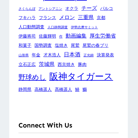
チーズ
オクラ
パルコ
さくらんぼ
アントシアニン
メロン
三重県
フキハラ
フランス
京都
人口動態調査
人口静態調査
伊勢志摩サミット
動画編集
厚生労働省
伊藤将司
佐藤輝明
作
和菓子
国勢調査
塩焼き
尾鷲
尾鷲の春ブリ
日本酒
年金
才木浩人
決算発表
山形県
正光錦
茨城県
立石正広
西京焼き
豚肉
阪神タイガース
野球めし
静岡県
高橋遥人
髙橋遥人
鰆
鰤
Connect With Us