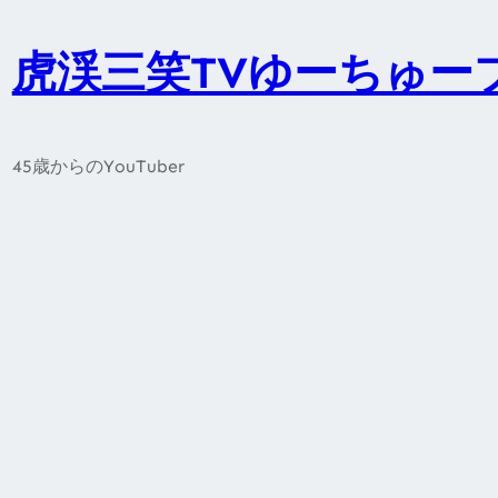
内
容
虎渓三笑TVゆーちゅー
を
ス
キ
45歳からのYouTuber
ッ
プ