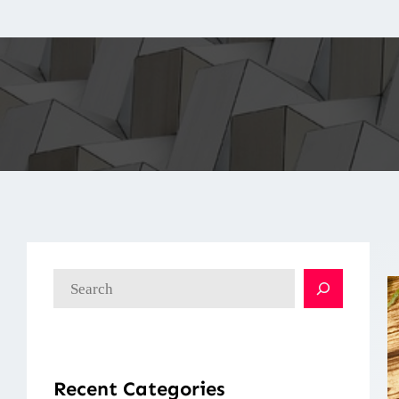
検
索
Recent Categories