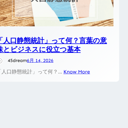
「人口静態統計」って何？言葉の意
味とビジネスに役立つ基本
45dream
6月 14, 2026
「人口静態統計」って何？…
Know More