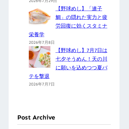
2026年7月29日
【野球めし】「連子
鯛」の隠れた実力と疲
労回復に効くスタミナ
栄養学
2026年7月8日
【野球めし】7月7日は
七夕そうめん！天の川
に願いを込めつつ夏バ
テを撃退
2026年7月7日
Post Archive