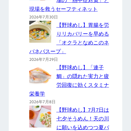
場の「熱中症対策」と
現場を救うセーフティネット
2026年7月30日
【野球めし】胃腸を労
りリカバリーを早める
「オクラとなめこのネ
バネバスープ」
2026年7月29日
【野球めし】「連子
鯛」の隠れた実力と疲
労回復に効くスタミナ
栄養学
2026年7月8日
【野球めし】7月7日は
七夕そうめん！天の川
に願いを込めつつ夏バ