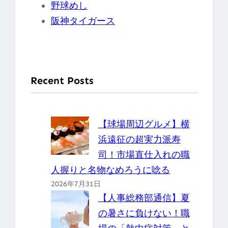
野球めし
阪神タイガース
Recent Posts
【球場周辺グルメ】横
浜遠征の超実力派寿
司！市場直仕入れの職
人握りと名物なめろうに唸る
2026年7月31日
【人事総務部通信】夏
の暑さに負けない！職