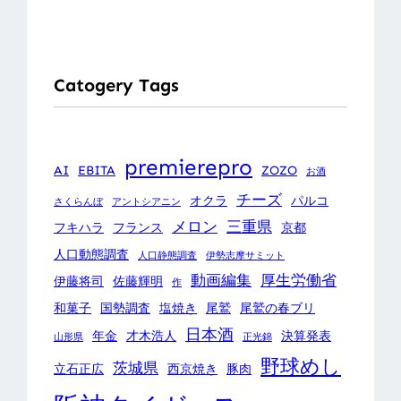
Catogery Tags
premierepro
AI
EBITA
ZOZO
お酒
チーズ
オクラ
パルコ
さくらんぼ
アントシアニン
メロン
三重県
フキハラ
フランス
京都
人口動態調査
人口静態調査
伊勢志摩サミット
動画編集
厚生労働省
伊藤将司
佐藤輝明
作
和菓子
国勢調査
塩焼き
尾鷲
尾鷲の春ブリ
日本酒
年金
才木浩人
決算発表
山形県
正光錦
野球めし
茨城県
立石正広
西京焼き
豚肉