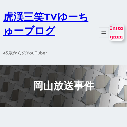
内
容
虎渓三笑TVゆーち
を
ゅーブログ
Insta
ス
gram
キ
ッ
45歳からのYouTuber
プ
岡山放送事件