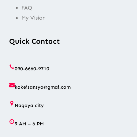
FAQ
My Vision
Quick Contact
090-6660-9710
kokeisansyo@gmai.com
Nagoya city
9 AM – 6 PM