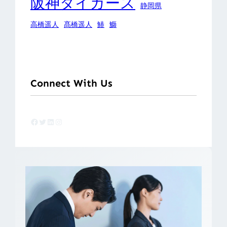
阪神タイガース
静岡県
高橋遥人
髙橋遥人
鰆
鰤
Connect With Us
Facebook
Twitter
LinkedIn
Instagram