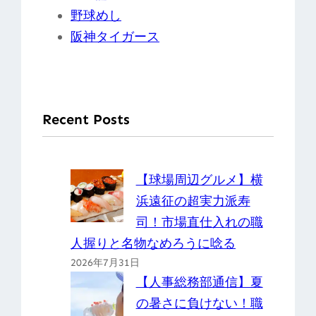
野球めし
阪神タイガース
Recent Posts
【球場周辺グルメ】横
浜遠征の超実力派寿
司！市場直仕入れの職
人握りと名物なめろうに唸る
2026年7月31日
【人事総務部通信】夏
の暑さに負けない！職