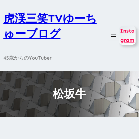
内
容
虎渓三笑TVゆーち
を
ゅーブログ
Insta
ス
gram
キ
ッ
45歳からのYouTuber
プ
松坂牛