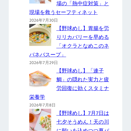
場の「熱中症対策」と
現場を救うセーフティネット
2026年7月30日
【野球めし】胃腸を労
りリカバリーを早める
「オクラとなめこのネ
バネバスープ」
2026年7月29日
【野球めし】「連子
鯛」の隠れた実力と疲
労回復に効くスタミナ
栄養学
2026年7月8日
【野球めし】7月7日は
七夕そうめん！天の川
に願いを込めつつ夏バ