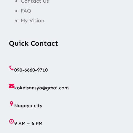
Contact Us
FAQ
My Vision
Quick Contact
090-6660-9710
kokeisansyo@gmai.com
Nagoya city
9 AM – 6 PM