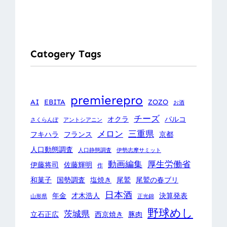
Catogery Tags
premierepro
AI
EBITA
ZOZO
お酒
チーズ
オクラ
パルコ
さくらんぼ
アントシアニン
メロン
三重県
フキハラ
フランス
京都
人口動態調査
人口静態調査
伊勢志摩サミット
動画編集
厚生労働省
伊藤将司
佐藤輝明
作
和菓子
国勢調査
塩焼き
尾鷲
尾鷲の春ブリ
日本酒
年金
才木浩人
決算発表
山形県
正光錦
野球めし
茨城県
立石正広
西京焼き
豚肉