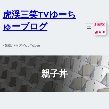
内
容
虎渓三笑TVゆーち
を
ゅーブログ
Insta
ス
gram
キ
ッ
45歳からのYouTuber
プ
親子丼