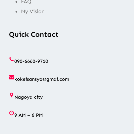
FAQ
My Vision
Quick Contact
090-6660-9710
kokeisansyo@gmai.com
Nagoya city
9 AM – 6 PM