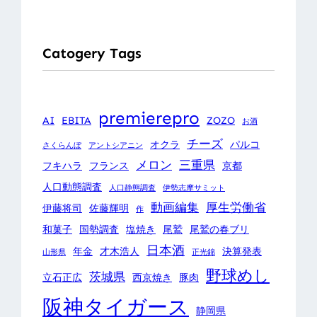
Catogery Tags
premierepro
AI
EBITA
ZOZO
お酒
チーズ
オクラ
パルコ
さくらんぼ
アントシアニン
メロン
三重県
フキハラ
フランス
京都
人口動態調査
人口静態調査
伊勢志摩サミット
動画編集
厚生労働省
伊藤将司
佐藤輝明
作
和菓子
国勢調査
塩焼き
尾鷲
尾鷲の春ブリ
日本酒
年金
才木浩人
決算発表
山形県
正光錦
野球めし
茨城県
立石正広
西京焼き
豚肉
阪神タイガース
静岡県