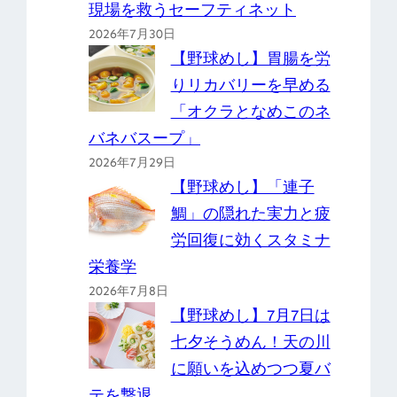
現場を救うセーフティネット
2026年7月30日
【野球めし】胃腸を労
りリカバリーを早める
「オクラとなめこのネ
バネバスープ」
2026年7月29日
【野球めし】「連子
鯛」の隠れた実力と疲
労回復に効くスタミナ
栄養学
2026年7月8日
【野球めし】7月7日は
七夕そうめん！天の川
に願いを込めつつ夏バ
テを撃退