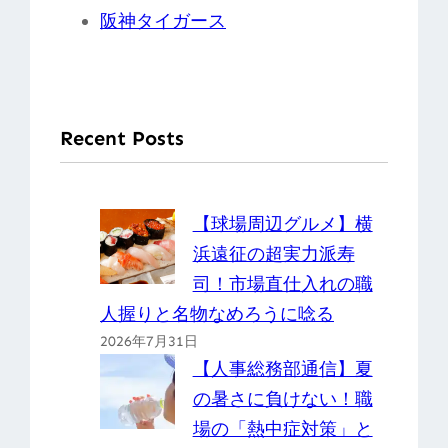
阪神タイガース
Recent Posts
【球場周辺グルメ】横
浜遠征の超実力派寿
司！市場直仕入れの職
人握りと名物なめろうに唸る
2026年7月31日
【人事総務部通信】夏
の暑さに負けない！職
場の「熱中症対策」と