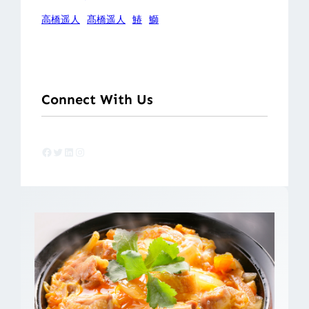
高橋遥人
髙橋遥人
鰆
鰤
Connect With Us
Facebook
Twitter
LinkedIn
Instagram