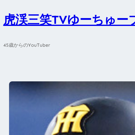
内
容
虎渓三笑TVゆーちゅー
を
ス
キ
45歳からのYouTuber
ッ
プ