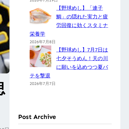
2026年7月29日
【野球めし】「連子
鯛」の隠れた実力と疲
労回復に効くスタミナ
栄養学
2026年7月8日
【野球めし】7月7日は
七夕そうめん！天の川
に願いを込めつつ夏バ
テを撃退
思
2026年7月7日
Post Archive