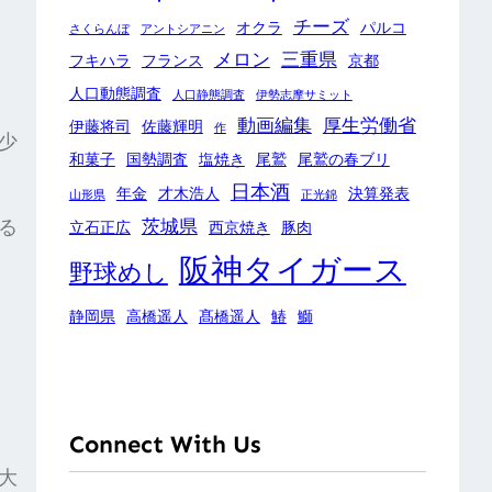
チーズ
オクラ
パルコ
さくらんぼ
アントシアニン
メロン
三重県
フキハラ
フランス
京都
人口動態調査
人口静態調査
伊勢志摩サミット
動画編集
厚生労働省
伊藤将司
佐藤輝明
作
少
和菓子
国勢調査
塩焼き
尾鷲
尾鷲の春ブリ
日本酒
年金
才木浩人
決算発表
山形県
正光錦
茨城県
る
立石正広
西京焼き
豚肉
阪神タイガース
野球めし
静岡県
高橋遥人
髙橋遥人
鰆
鰤
Connect With Us
大