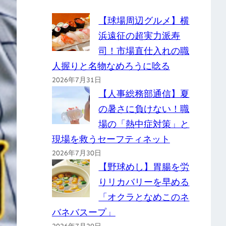
【球場周辺グルメ】横
浜遠征の超実力派寿
司！市場直仕入れの職
人握りと名物なめろうに唸る
2026年7月31日
【人事総務部通信】夏
の暑さに負けない！職
場の「熱中症対策」と
現場を救うセーフティネット
2026年7月30日
【野球めし】胃腸を労
りリカバリーを早める
「オクラとなめこのネ
バネバスープ」