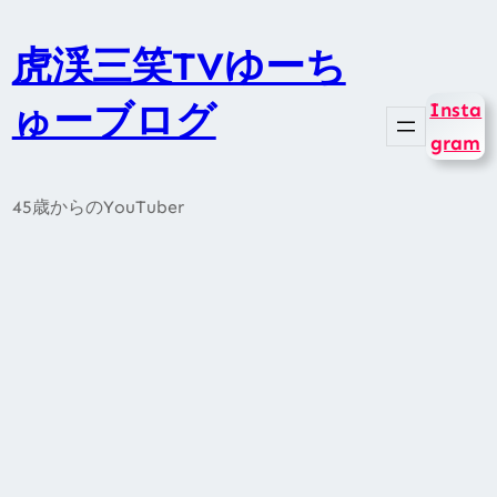
内
容
虎渓三笑TVゆーち
を
ゅーブログ
Insta
ス
gram
キ
ッ
45歳からのYouTuber
プ