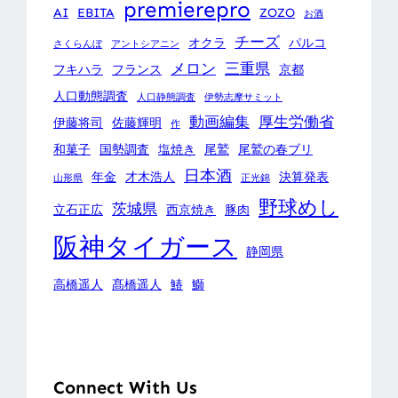
premierepro
AI
EBITA
ZOZO
お酒
チーズ
オクラ
パルコ
さくらんぼ
アントシアニン
メロン
三重県
フキハラ
フランス
京都
人口動態調査
人口静態調査
伊勢志摩サミット
動画編集
厚生労働省
伊藤将司
佐藤輝明
作
和菓子
国勢調査
塩焼き
尾鷲
尾鷲の春ブリ
日本酒
年金
才木浩人
決算発表
山形県
正光錦
野球めし
茨城県
立石正広
西京焼き
豚肉
阪神タイガース
静岡県
高橋遥人
髙橋遥人
鰆
鰤
Connect With Us