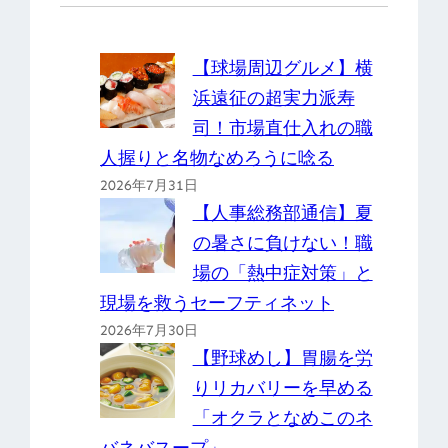
【球場周辺グルメ】横
浜遠征の超実力派寿
司！市場直仕入れの職
人握りと名物なめろうに唸る
2026年7月31日
【人事総務部通信】夏
の暑さに負けない！職
場の「熱中症対策」と
現場を救うセーフティネット
2026年7月30日
【野球めし】胃腸を労
りリカバリーを早める
「オクラとなめこのネ