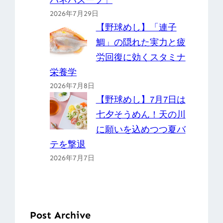
バネバスープ」
2026年7月29日
【野球めし】「連子
鯛」の隠れた実力と疲
労回復に効くスタミナ
栄養学
2026年7月8日
【野球めし】7月7日は
七夕そうめん！天の川
に願いを込めつつ夏バ
テを撃退
2026年7月7日
Post Archive