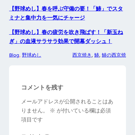
【野球めし】春を呼ぶ守備の要！「鰆」でスタ
ミナと集中力を一気にチャージ
【野球めし】春の疲労を吹き飛ばす！「新玉ね
ぎ」の血液サラサラ効果で開幕ダッシュ！
Blog
, 
野球めし
西京焼き
, 
鰆
, 
鰆の西京焼
コメントを残す
メールアドレスが公開されることはあ
りません。
※
が付いている欄は必須
項目です