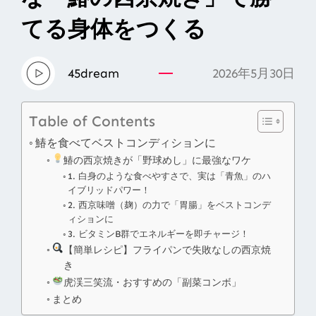
てる身体をつくる
45dream
2026年5月30日
Table of Contents
鰆を食べてベストコンディションに
鰆の西京焼きが「野球めし」に最強なワケ
1. 白身のような食べやすさで、実は「青魚」のハ
イブリッドパワー！
2. 西京味噌（麹）の力で「胃腸」をベストコンデ
ィションに
3. ビタミンB群でエネルギーを即チャージ！
【簡単レシピ】フライパンで失敗なしの西京焼
き
虎渓三笑流・おすすめの「副菜コンボ」
まとめ