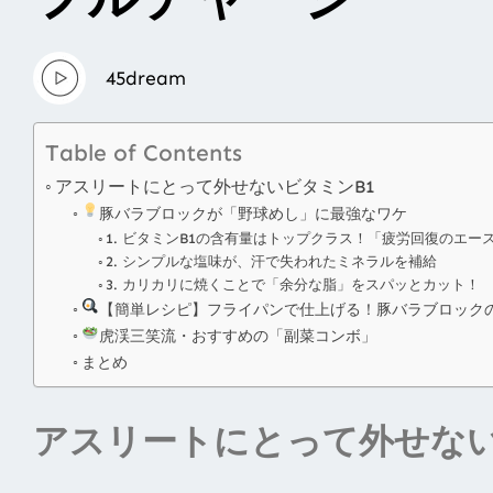
45dream
Table of Contents
アスリートにとって外せないビタミンB1
豚バラブロックが「野球めし」に最強なワケ
1. ビタミンB1の含有量はトップクラス！「疲労回復のエー
2. シンプルな塩味が、汗で失われたミネラルを補給
3. カリカリに焼くことで「余分な脂」をスパッとカット！
【簡単レシピ】フライパンで仕上げる！豚バラブロック
虎渓三笑流・おすすめの「副菜コンボ」
まとめ
アスリートにとって外せな