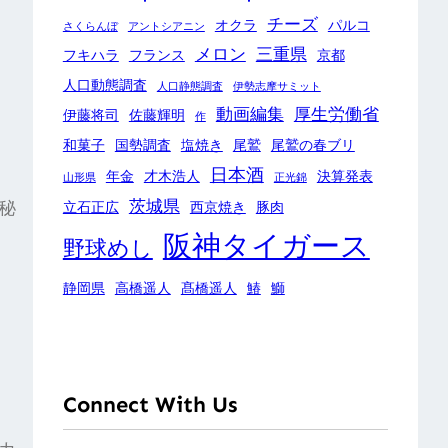
チーズ
オクラ
パルコ
さくらんぼ
アントシアニン
メロン
三重県
フキハラ
フランス
京都
人口動態調査
人口静態調査
伊勢志摩サミット
動画編集
厚生労働省
伊藤将司
佐藤輝明
作
和菓子
国勢調査
塩焼き
尾鷲
尾鷲の春ブリ
日本酒
年金
才木浩人
決算発表
山形県
正光錦
茨城県
秘
立石正広
西京焼き
豚肉
阪神タイガース
野球めし
静岡県
高橋遥人
髙橋遥人
鰆
鰤
Connect With Us