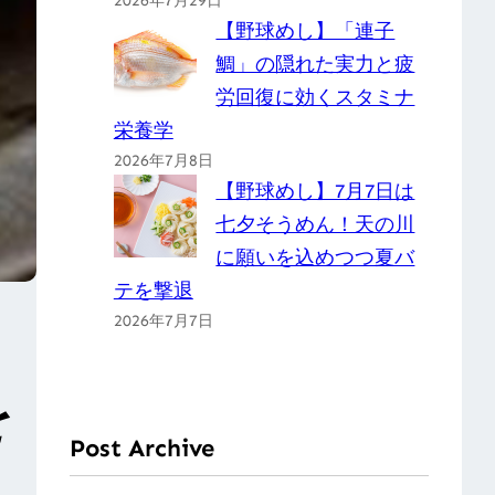
2026年7月29日
【野球めし】「連子
鯛」の隠れた実力と疲
労回復に効くスタミナ
栄養学
2026年7月8日
【野球めし】7月7日は
七夕そうめん！天の川
に願いを込めつつ夏バ
テを撃退
ッ
2026年7月7日
を
Post Archive