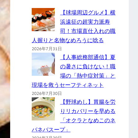
【球場周辺グルメ】横
浜遠征の超実力派寿
司！市場直仕入れの職
人握りと名物なめろうに唸る
2026年7月31日
【人事総務部通信】夏
の暑さに負けない！職
場の「熱中症対策」と
現場を救うセーフティネット
2026年7月30日
【野球めし】胃腸を労
りリカバリーを早める
「オクラとなめこのネ
バネバスープ」