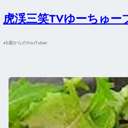
内
容
虎渓三笑TVゆーちゅー
を
ス
キ
45歳からのYouTuber
ッ
プ