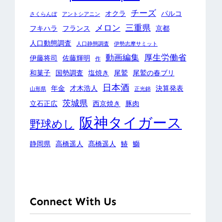
チーズ
オクラ
パルコ
さくらんぼ
アントシアニン
メロン
三重県
フキハラ
フランス
京都
人口動態調査
人口静態調査
伊勢志摩サミット
動画編集
厚生労働省
伊藤将司
佐藤輝明
作
和菓子
国勢調査
塩焼き
尾鷲
尾鷲の春ブリ
日本酒
年金
才木浩人
決算発表
山形県
正光錦
茨城県
立石正広
西京焼き
豚肉
阪神タイガース
野球めし
静岡県
高橋遥人
髙橋遥人
鰆
鰤
Connect With Us