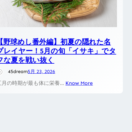
【野球めし番外編】初夏の隠れた名
プレイヤー！5月の旬「イサキ」でタ
フな夏を戦い抜く
45dream
5月 23, 2026
五月の時期が最も体に栄養…
Know More