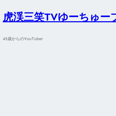
内
容
虎渓三笑TVゆーちゅー
を
ス
キ
45歳からのYouTuber
ッ
プ