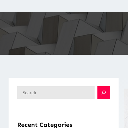
検
索
Recent Categories