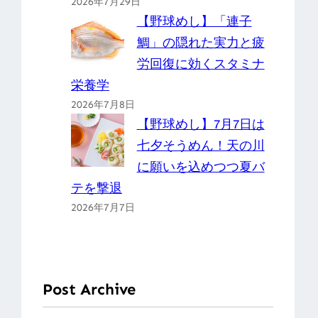
2026年7月29日
【野球めし】「連子
鯛」の隠れた実力と疲
労回復に効くスタミナ
栄養学
2026年7月8日
【野球めし】7月7日は
七夕そうめん！天の川
に願いを込めつつ夏バ
テを撃退
2026年7月7日
Post Archive