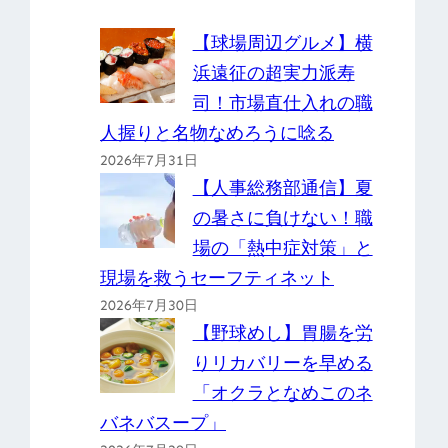
【球場周辺グルメ】横
浜遠征の超実力派寿
司！市場直仕入れの職
人握りと名物なめろうに唸る
2026年7月31日
【人事総務部通信】夏
の暑さに負けない！職
場の「熱中症対策」と
現場を救うセーフティネット
2026年7月30日
【野球めし】胃腸を労
りリカバリーを早める
「オクラとなめこのネ
バネバスープ」