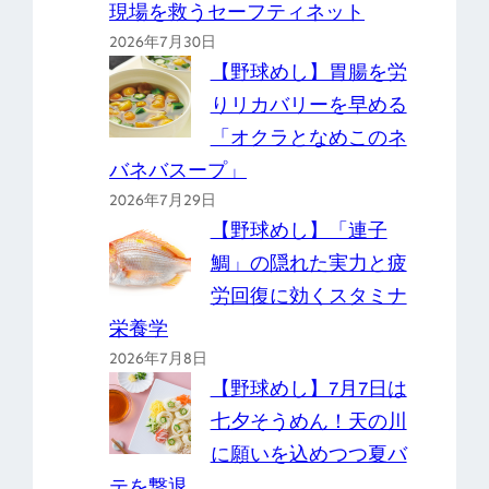
現場を救うセーフティネット
2026年7月30日
【野球めし】胃腸を労
りリカバリーを早める
「オクラとなめこのネ
バネバスープ」
2026年7月29日
【野球めし】「連子
鯛」の隠れた実力と疲
労回復に効くスタミナ
栄養学
2026年7月8日
【野球めし】7月7日は
七夕そうめん！天の川
に願いを込めつつ夏バ
テを撃退