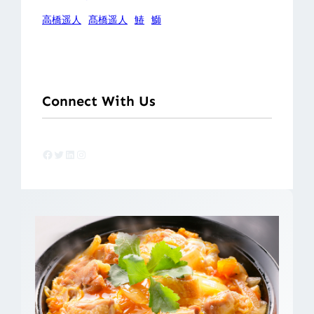
高橋遥人
髙橋遥人
鰆
鰤
Connect With Us
Facebook
Twitter
LinkedIn
Instagram