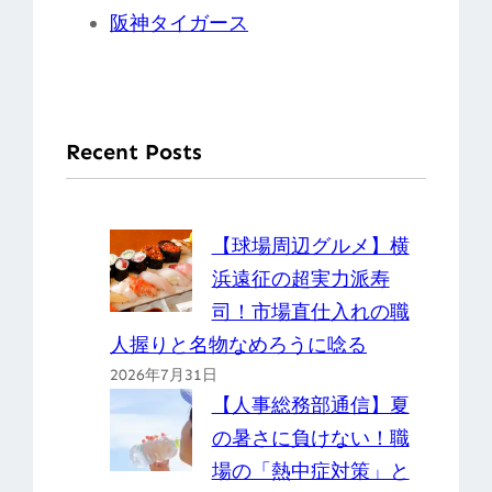
阪神タイガース
Recent Posts
【球場周辺グルメ】横
浜遠征の超実力派寿
司！市場直仕入れの職
人握りと名物なめろうに唸る
2026年7月31日
【人事総務部通信】夏
の暑さに負けない！職
場の「熱中症対策」と