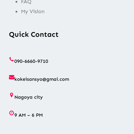
FAQ
My Vision
Quick Contact
090-6660-9710
kokeisansyo@gmai.com
Nagoya city
9 AM – 6 PM