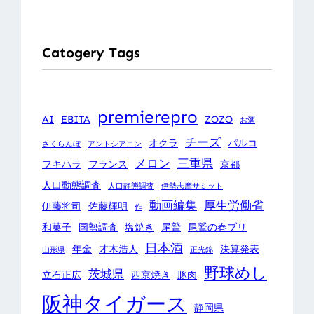
Catogery Tags
premierepro
AI
EBITA
ZOZO
お酒
チーズ
オクラ
パルコ
さくらんぼ
アントシアニン
メロン
三重県
フキハラ
フランス
京都
人口動態調査
人口静態調査
伊勢志摩サミット
動画編集
厚生労働省
伊藤将司
佐藤輝明
作
和菓子
国勢調査
塩焼き
尾鷲
尾鷲の春ブリ
日本酒
年金
才木浩人
決算発表
山形県
正光錦
野球めし
茨城県
立石正広
西京焼き
豚肉
阪神タイガース
静岡県