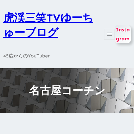
内
容
虎渓三笑TVゆーち
を
ゅーブログ
Insta
ス
gram
キ
ッ
45歳からのYouTuber
プ
名古屋コーチン