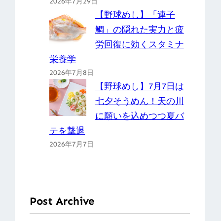
2026年7月29日
【野球めし】「連子
鯛」の隠れた実力と疲
労回復に効くスタミナ
栄養学
2026年7月8日
【野球めし】7月7日は
七夕そうめん！天の川
に願いを込めつつ夏バ
テを撃退
2026年7月7日
Post Archive