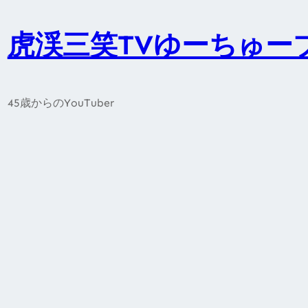
内
容
虎渓三笑TVゆーちゅー
を
ス
キ
45歳からのYouTuber
ッ
プ