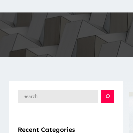
検
索
Recent Categories