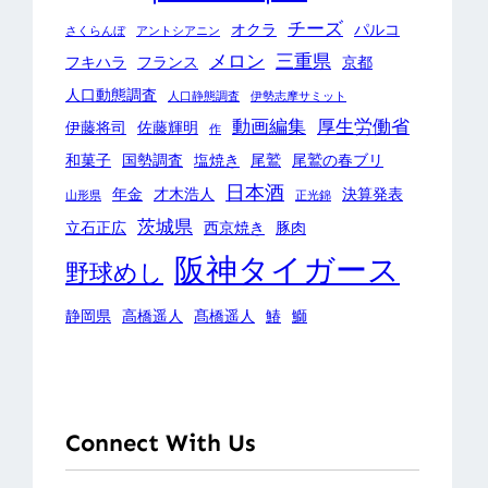
チーズ
オクラ
パルコ
さくらんぼ
アントシアニン
メロン
三重県
フキハラ
フランス
京都
人口動態調査
人口静態調査
伊勢志摩サミット
動画編集
厚生労働省
伊藤将司
佐藤輝明
作
和菓子
国勢調査
塩焼き
尾鷲
尾鷲の春ブリ
日本酒
年金
才木浩人
決算発表
山形県
正光錦
茨城県
立石正広
西京焼き
豚肉
阪神タイガース
野球めし
静岡県
高橋遥人
髙橋遥人
鰆
鰤
Connect With Us