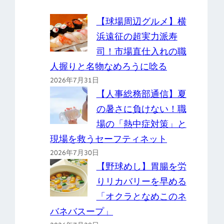
【球場周辺グルメ】横
浜遠征の超実力派寿
司！市場直仕入れの職
人握りと名物なめろうに唸る
2026年7月31日
【人事総務部通信】夏
の暑さに負けない！職
場の「熱中症対策」と
現場を救うセーフティネット
2026年7月30日
【野球めし】胃腸を労
りリカバリーを早める
「オクラとなめこのネ
バネバスープ」