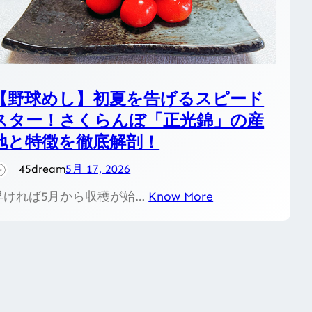
【野球めし】初夏を告げるスピード
スター！さくらんぼ「正光錦」の産
地と特徴を徹底解剖！
45dream
5月 17, 2026
早ければ5月から収穫が始…
Know More