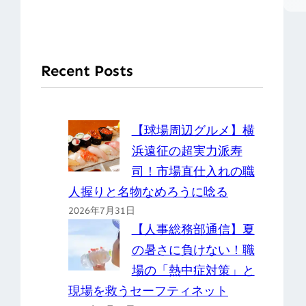
Recent Posts
【球場周辺グルメ】横
浜遠征の超実力派寿
司！市場直仕入れの職
人握りと名物なめろうに唸る
2026年7月31日
【人事総務部通信】夏
の暑さに負けない！職
場の「熱中症対策」と
現場を救うセーフティネット