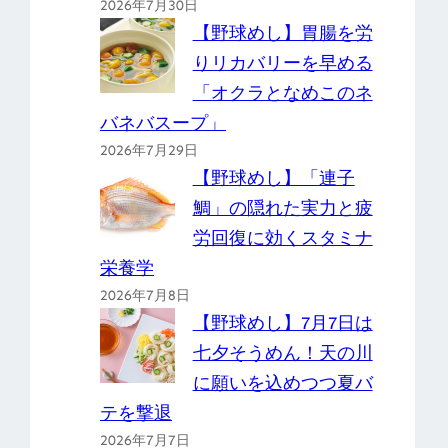
2026年7月30日
【野球めし】胃腸を労
りリカバリーを早める
「オクラとなめこのネ
バネバスープ」
2026年7月29日
【野球めし】「連子
鯛」の隠れた実力と疲
労回復に効くスタミナ
栄養学
2026年7月8日
【野球めし】7月7日は
七夕そうめん！天の川
に願いを込めつつ夏バ
テを撃退
2026年7月7日