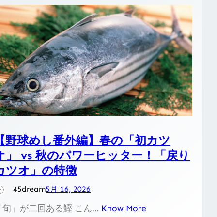
【野球めし番外編】春の「初カツ
オ」 vs 秋のパワーヒッター！「戻り
カツオ」の特徴
45dream
5月 16, 2026
「旬」が二回ある鰹 こん…
Know More