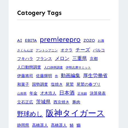
Catogery Tags
premierepro
AI
EBITA
ZOZO
お酒
チーズ
オクラ
パルコ
さくらんぼ
アントシアニン
メロン
三重県
フキハラ
フランス
京都
人口動態調査
人口静態調査
伊勢志摩サミット
動画編集
厚生労働省
伊藤将司
佐藤輝明
作
和菓子
国勢調査
塩焼き
尾鷲
尾鷲の春ブリ
日本酒
年金
才木浩人
決算発表
山形県
正光錦
茨城県
立石正広
西京焼き
豚肉
阪神タイガース
野球めし
静岡県
高橋遥人
髙橋遥人
鰆
鰤