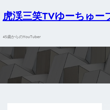
内
容
虎渓三笑TVゆーちゅー
を
ス
キ
45歳からのYouTuber
ッ
プ