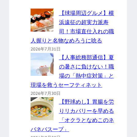
【球場周辺グルメ】横
浜遠征の超実力派寿
司！市場直仕入れの職
人握りと名物なめろうに唸る
2026年7月31日
【人事総務部通信】夏
の暑さに負けない！職
場の「熱中症対策」と
現場を救うセーフティネット
2026年7月30日
【野球めし】胃腸を労
りリカバリーを早める
「オクラとなめこのネ
バネバスープ」