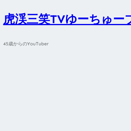
内
容
虎渓三笑TVゆーちゅー
を
ス
キ
45歳からのYouTuber
ッ
プ