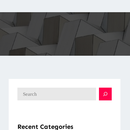
検
索
Recent Categories