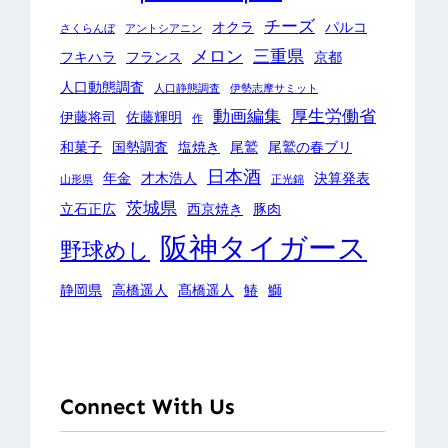
チーズ
オクラ
パルコ
さくらんぼ
アントシアニン
メロン
三重県
フキハラ
フランス
京都
人口動態調査
人口静態調査
伊勢志摩サミット
動画編集
厚生労働省
伊藤将司
佐藤輝明
作
和菓子
国勢調査
塩焼き
尾鷲
尾鷲の春ブリ
日本酒
年金
才木浩人
決算発表
山形県
正光錦
茨城県
立石正広
西京焼き
豚肉
阪神タイガース
野球めし
静岡県
高橋遥人
髙橋遥人
鰆
鰤
Connect With Us