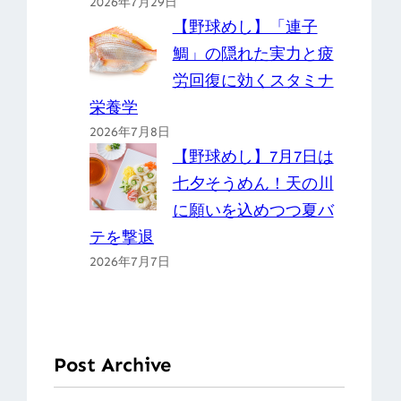
2026年7月29日
【野球めし】「連子
鯛」の隠れた実力と疲
労回復に効くスタミナ
栄養学
2026年7月8日
【野球めし】7月7日は
七夕そうめん！天の川
に願いを込めつつ夏バ
テを撃退
2026年7月7日
Post Archive