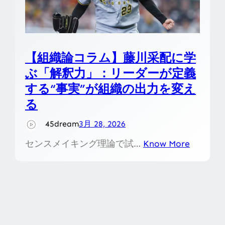
【組織論コラム】藤川采配に学
ぶ「解釈力」：リーダーが定義
する“事実”が組織の出力を変え
る
45dream
3月 28, 2026
センスメイキング理論で試…
Know More