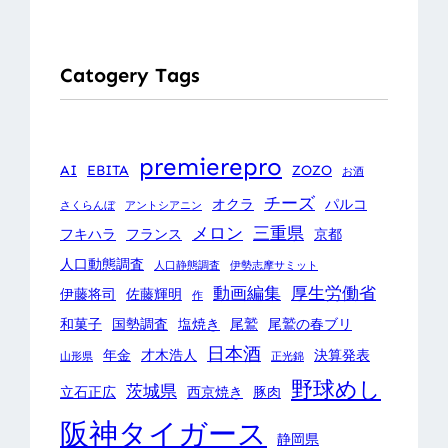
Catogery Tags
premierepro
AI
EBITA
ZOZO
お酒
チーズ
オクラ
パルコ
さくらんぼ
アントシアニン
メロン
三重県
フキハラ
フランス
京都
人口動態調査
人口静態調査
伊勢志摩サミット
動画編集
厚生労働省
伊藤将司
佐藤輝明
作
和菓子
国勢調査
塩焼き
尾鷲
尾鷲の春ブリ
日本酒
年金
才木浩人
決算発表
山形県
正光錦
野球めし
茨城県
立石正広
西京焼き
豚肉
阪神タイガース
静岡県