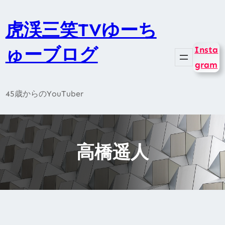
内
容
虎渓三笑TVゆーち
を
ゅーブログ
Insta
ス
gram
キ
ッ
45歳からのYouTuber
プ
高橋遥人