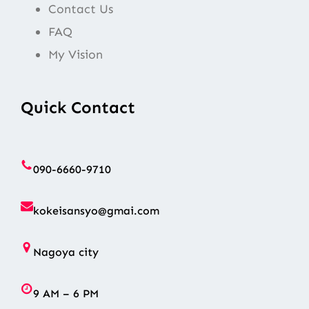
Contact Us
FAQ
My Vision
Quick Contact
090-6660-9710
kokeisansyo@gmai.com
Nagoya city
9 AM – 6 PM