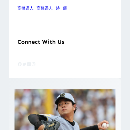
高橋遥人
髙橋遥人
鰆
鰤
Connect With Us
Facebook
Twitter
LinkedIn
Instagram