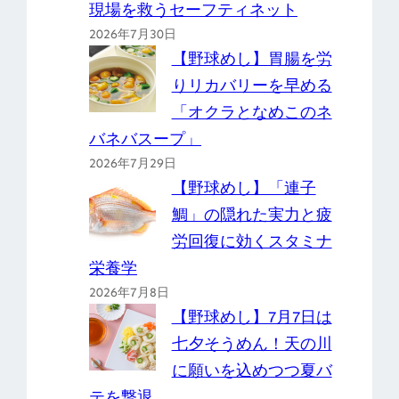
現場を救うセーフティネット
2026年7月30日
【野球めし】胃腸を労
りリカバリーを早める
「オクラとなめこのネ
バネバスープ」
2026年7月29日
【野球めし】「連子
鯛」の隠れた実力と疲
労回復に効くスタミナ
栄養学
2026年7月8日
【野球めし】7月7日は
七夕そうめん！天の川
に願いを込めつつ夏バ
テを撃退