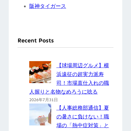
阪神タイガース
Recent Posts
【球場周辺グルメ】横
浜遠征の超実力派寿
司！市場直仕入れの職
人握りと名物なめろうに唸る
2026年7月31日
【人事総務部通信】夏
の暑さに負けない！職
場の「熱中症対策」と