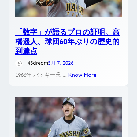
「数字」が語るプロの証明。高
橋遥人、球団60年ぶりの歴史的
到達点
45dream
5月 7, 2026
1966年 バッキー氏 …
Know More