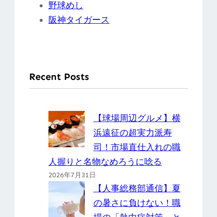
野球めし
阪神タイガース
Recent Posts
【球場周辺グルメ】横
浜遠征の超実力派寿
司！市場直仕入れの職
人握りと名物なめろうに唸る
2026年7月31日
【人事総務部通信】夏
の暑さに負けない！職