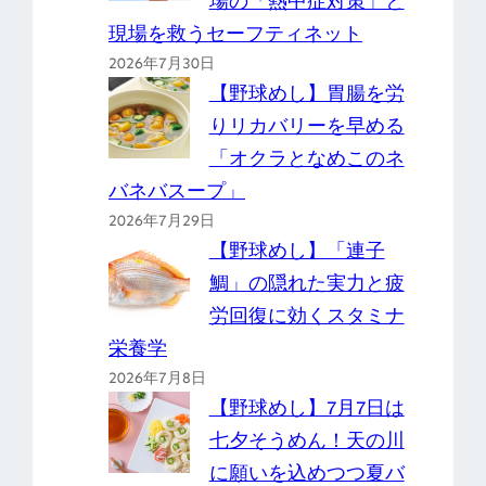
場の「熱中症対策」と
現場を救うセーフティネット
2026年7月30日
【野球めし】胃腸を労
りリカバリーを早める
「オクラとなめこのネ
バネバスープ」
2026年7月29日
【野球めし】「連子
鯛」の隠れた実力と疲
労回復に効くスタミナ
栄養学
2026年7月8日
【野球めし】7月7日は
七夕そうめん！天の川
に願いを込めつつ夏バ