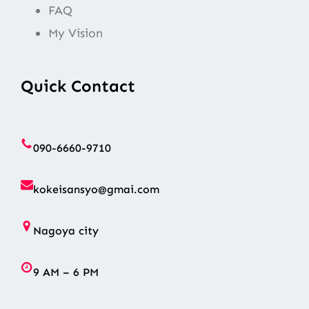
FAQ
My Vision
Quick Contact
090-6660-9710
kokeisansyo@gmai.com
Nagoya city
9 AM – 6 PM