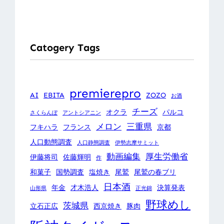
Catogery Tags
premierepro
AI
EBITA
ZOZO
お酒
チーズ
オクラ
パルコ
さくらんぼ
アントシアニン
メロン
三重県
フキハラ
フランス
京都
人口動態調査
人口静態調査
伊勢志摩サミット
動画編集
厚生労働省
伊藤将司
佐藤輝明
作
和菓子
国勢調査
塩焼き
尾鷲
尾鷲の春ブリ
日本酒
年金
才木浩人
決算発表
山形県
正光錦
野球めし
茨城県
立石正広
西京焼き
豚肉