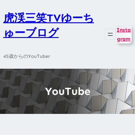
内
容
虎渓三笑TVゆーち
を
ゅーブログ
Insta
ス
gram
キ
ッ
45歳からのYouTuber
プ
YouTube