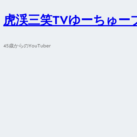
内
容
虎渓三笑TVゆーちゅー
を
ス
キ
45歳からのYouTuber
ッ
プ