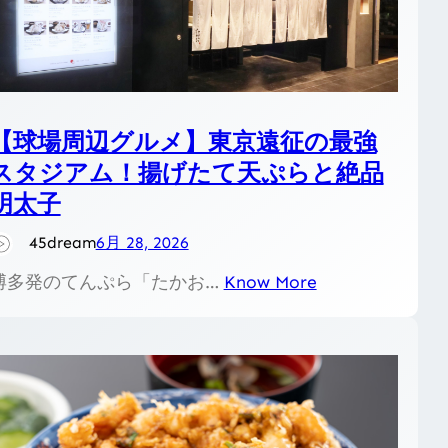
【球場周辺グルメ】東京遠征の最強
スタジアム！揚げたて天ぷらと絶品
明太子
45dream
6月 28, 2026
博多発のてんぷら「たかお…
Know More