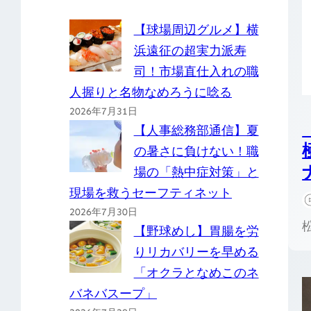
【球場周辺グルメ】横
浜遠征の超実力派寿
司！市場直仕入れの職
人握りと名物なめろうに唸る
2026年7月31日
【人事総務部通信】夏
の暑さに負けない！職
場の「熱中症対策」と
現場を救うセーフティネット
2026年7月30日
【野球めし】胃腸を労
りリカバリーを早める
「オクラとなめこのネ
バネバスープ」