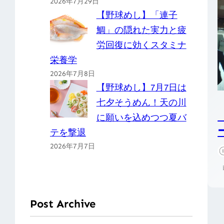
2026年7月29日
【野球めし】「連子
鯛」の隠れた実力と疲
労回復に効くスタミナ
栄養学
2026年7月8日
【野球めし】7月7日は
七夕そうめん！天の川
に願いを込めつつ夏バ
テを撃退
2026年7月7日
Post Archive