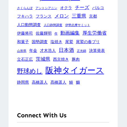
チーズ
オクラ
パルコ
さくらんぼ
アントシアニン
メロン
三重県
フキハラ
フランス
京都
人口動態調査
人口静態調査
伊勢志摩サミット
動画編集
厚生労働省
伊藤将司
佐藤輝明
作
和菓子
国勢調査
塩焼き
尾鷲
尾鷲の春ブリ
日本酒
年金
才木浩人
決算発表
山形県
正光錦
茨城県
立石正広
西京焼き
豚肉
阪神タイガース
野球めし
静岡県
高橋遥人
髙橋遥人
鰆
鰤
Connect With Us