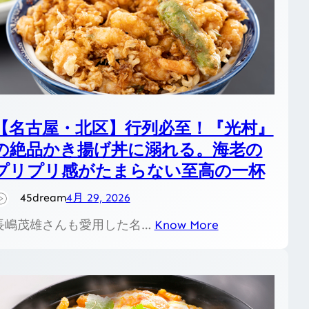
【名古屋・北区】行列必至！『光村』
の絶品かき揚げ丼に溺れる。海老の
プリプリ感がたまらない至高の一杯
45dream
4月 29, 2026
長嶋茂雄さんも愛用した名…
Know More