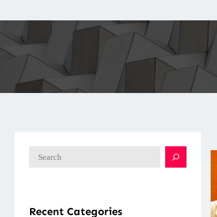
検
索
Recent Categories