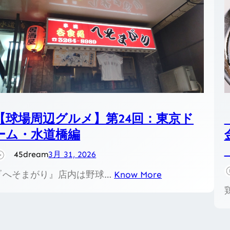
【球場周辺グルメ】第24回：東京ド
ーム・水道橋編
45dream
3月 31, 2026
『へそまがり』店内は野球…
Know More