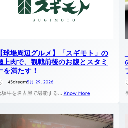
【球場周辺グルメ】「スギモト」の
極上肉で、観戦前後のお腹とスタミ
ナを満たす！
45dream
5月 29, 2026
松坂牛を名古屋で堪能する…
Know More