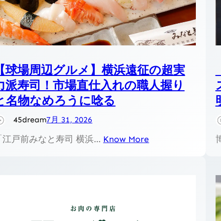
【球場周辺グルメ】横浜遠征の超実
力派寿司！市場直仕入れの職人握り
と名物なめろうに唸る
45dream
7月 31, 2026
「江戸前みなと寿司 横浜…
Know More