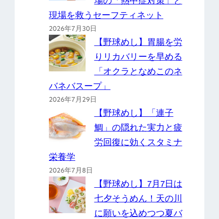
場の「熱中症対策」と
現場を救うセーフティネット
2026年7月30日
【野球めし】胃腸を労
りリカバリーを早める
「オクラとなめこのネ
バネバスープ」
2026年7月29日
【野球めし】「連子
鯛」の隠れた実力と疲
労回復に効くスタミナ
栄養学
2026年7月8日
【野球めし】7月7日は
七夕そうめん！天の川
に願いを込めつつ夏バ