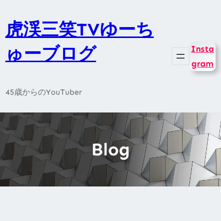
内
容
虎渓三笑TVゆーち
を
ゅーブログ
Insta
ス
gram
キ
ッ
45歳からのYouTuber
プ
Blog