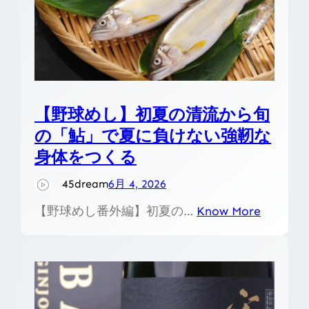
【野球めし】初夏の清流から旬
の「鮎」で夏に負けない強靭な
身体をつくる
45dream
6月 4, 2026
【野球めし番外編】初夏の…
Know More