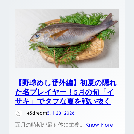
【野球めし番外編】初夏の隠れ
た名プレイヤー！5月の旬「イ
サキ」でタフな夏を戦い抜く
45dream
5月 23, 2026
五月の時期が最も体に栄養…
Know More