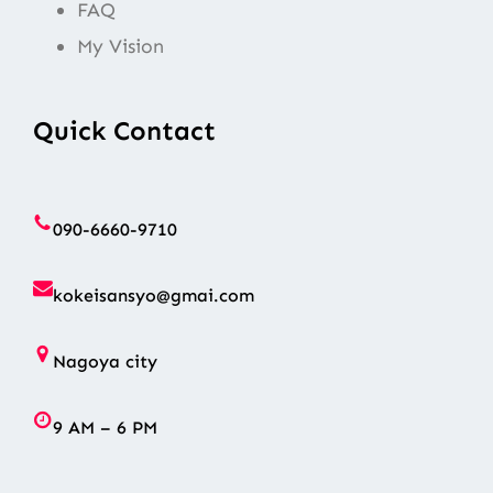
FAQ
My Vision
Quick Contact
090-6660-9710
kokeisansyo@gmai.com
Nagoya city
9 AM – 6 PM