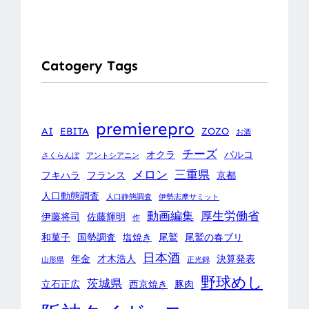
Catogery Tags
premierepro
AI
EBITA
ZOZO
お酒
チーズ
オクラ
パルコ
さくらんぼ
アントシアニン
メロン
三重県
フキハラ
フランス
京都
人口動態調査
人口静態調査
伊勢志摩サミット
動画編集
厚生労働省
伊藤将司
佐藤輝明
作
和菓子
国勢調査
塩焼き
尾鷲
尾鷲の春ブリ
日本酒
年金
才木浩人
決算発表
山形県
正光錦
野球めし
茨城県
立石正広
西京焼き
豚肉