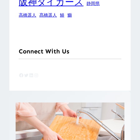
阪神タイガース
静岡県
高橋遥人
髙橋遥人
鰆
鰤
Connect With Us
Facebook
Twitter
LinkedIn
Instagram