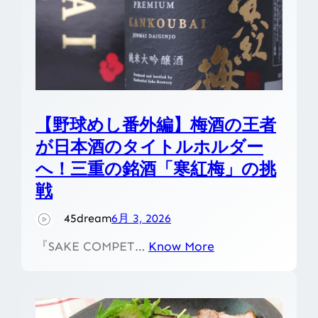
【野球めし番外編】梅酒の王者
が日本酒のタイトルホルダー
へ！三重の銘酒「寒紅梅」の挑
戦
45dream
6月 3, 2026
『SAKE COMPET…
Know More