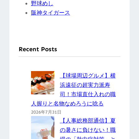
野球めし
阪神タイガース
Recent Posts
【球場周辺グルメ】横
浜遠征の超実力派寿
司！市場直仕入れの職
人握りと名物なめろうに唸る
2026年7月31日
【人事総務部通信】夏
の暑さに負けない！職