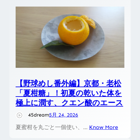
【野球めし番外編】京都・老松
「夏柑糖」！初夏の乾いた体を
極上に潤す、クエン酸のエース
45dream
5月 24, 2026
夏蜜柑を丸ごと一個使い、…
Know More