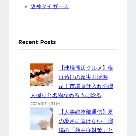
阪神タイガース
Recent Posts
【球場周辺グルメ】横
浜遠征の超実力派寿
司！市場直仕入れの職
人握りと名物なめろうに唸る
2026年7月31日
【人事総務部通信】夏
の暑さに負けない！職
場の「熱中症対策」と