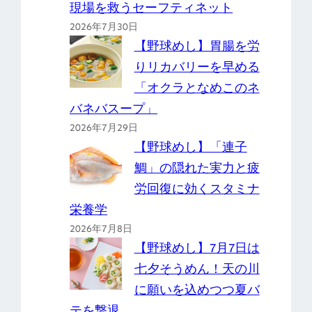
現場を救うセーフティネット
2026年7月30日
【野球めし】胃腸を労
りリカバリーを早める
「オクラとなめこのネ
バネバスープ」
2026年7月29日
【野球めし】「連子
鯛」の隠れた実力と疲
労回復に効くスタミナ
栄養学
2026年7月8日
【野球めし】7月7日は
七夕そうめん！天の川
に願いを込めつつ夏バ
テを撃退