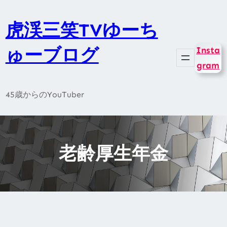
内
容
虎渓三笑TVゆーち
を
ゅーブログ
Insta
ス
gram
キ
ッ
45歳からのYouTuber
プ
老齢厚生年金