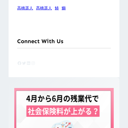
高橋遥人
髙橋遥人
鰆
鰤
Connect With Us
Facebook
Twitter
LinkedIn
Instagram