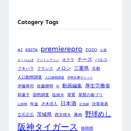
Catogery Tags
premierepro
AI
EBITA
ZOZO
お酒
チーズ
オクラ
パルコ
さくらんぼ
アントシアニン
メロン
三重県
フキハラ
フランス
京都
人口動態調査
人口静態調査
伊勢志摩サミット
動画編集
厚生労働省
伊藤将司
佐藤輝明
作
和菓子
国勢調査
塩焼き
尾鷲
尾鷲の春ブリ
日本酒
年金
才木浩人
決算発表
山形県
正光錦
野球めし
茨城県
立石正広
西京焼き
豚肉
阪神タイガース
静岡県