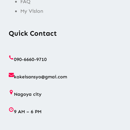
FAQ
My Vision
Quick Contact
090-6660-9710
kokeisansyo@gmai.com
Nagoya city
9 AM – 6 PM